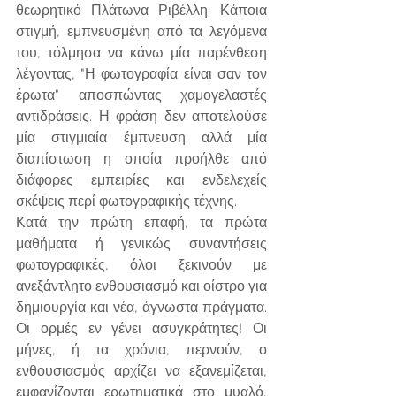
θεωρητικό Πλάτωνα Ριβέλλη. Κάποια 
στιγμή, εμπνευσμένη από τα λεγόμενα 
του, τόλμησα να κάνω μία παρένθεση 
λέγοντας, "Η φωτογραφία είναι σαν τον 
έρωτα" αποσπώντας χαμογελαστές 
αντιδράσεις. Η φράση δεν αποτελούσε 
μία στιγμιαία έμπνευση αλλά μία 
διαπίστωση η οποία προήλθε από 
διάφορες εμπειρίες και ενδελεχείς 
σκέψεις περί φωτογραφικής τέχνης.
Κατά την πρώτη επαφή, τα πρώτα 
μαθήματα ή γενικώς συναντήσεις 
φωτογραφικές, όλοι ξεκινούν με 
ανεξάντλητο ενθουσιασμό και οίστρο για 
δημιουργία και νέα, άγνωστα πράγματα. 
Οι ορμές εν γένει ασυγκράτητες! Οι 
μήνες, ή τα χρόνια, περνούν, ο 
ενθουσιασμός αρχίζει να εξανεμίζεται, 
εμφανίζονται ερωτηματικά στο μυαλό, 