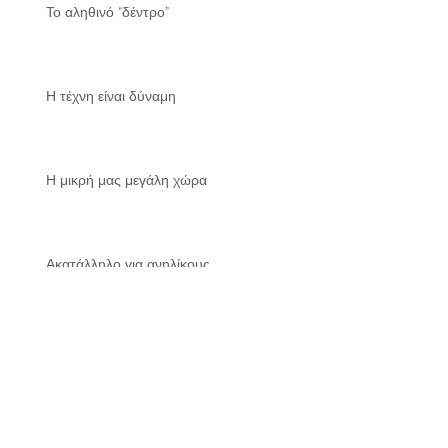
Το αληθινό “δέντρο”
Η τέχνη είναι δύναμη
Η μικρή μας μεγάλη χώρα
Ακατάλληλο για ανηλίκους
Χάθηκε η ποίηση;
Archive