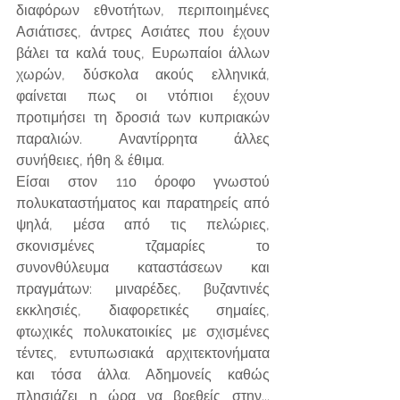
διαφόρων εθνοτήτων, περιποιημένες 
Ασιάτισες, άντρες Ασιάτες που έχουν 
βάλει τα καλά τους, Ευρωπαίοι άλλων 
χωρών, δύσκολα ακούς ελληνικά, 
φαίνεται πως οι ντόπιοι έχουν 
προτιμήσει τη δροσιά των κυπριακών 
παραλιών. Αναντίρρητα άλλες 
συνήθειες, ήθη & έθιμα.
Είσαι στον 11ο όροφο γνωστού 
πολυκαταστήματος και παρατηρείς από 
ψηλά, μέσα από τις πελώριες, 
σκονισμένες τζαμαρίες το 
συνονθύλευμα καταστάσεων και 
πραγμάτων: μιναρέδες, βυζαντινές 
εκκλησιές, διαφορετικές σημαίες, 
φτωχικές πολυκατοικίες με σχισμένες 
τέντες, εντυπωσιακά αρχιτεκτονήματα 
και τόσα άλλα. Αδημονείς καθώς 
πλησιάζει η ώρα να βρεθείς στην... 