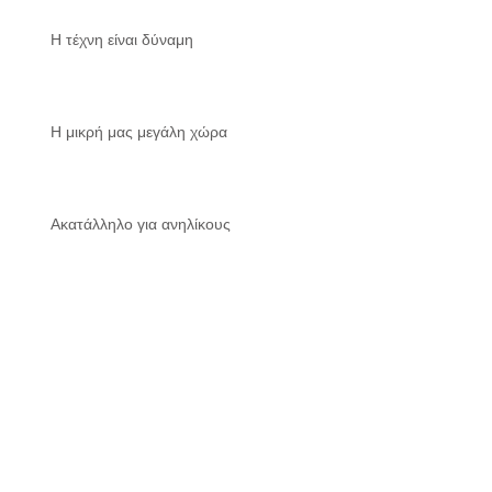
Η τέχνη είναι δύναμη
Η μικρή μας μεγάλη χώρα
Ακατάλληλο για ανηλίκους
Χάθηκε η ποίηση;
Archive
November 2016
(16)
16 posts