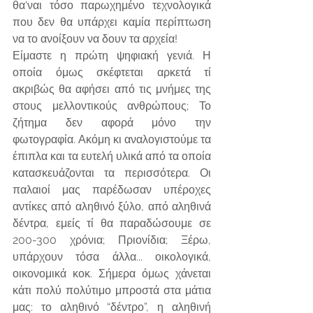
θα'ναι τόσο παρωχημένο τεχνολογικά 
που δεν θα υπάρχει καμία περίπτωση 
να το ανοίξουν να δουν τα αρχεία!
Είμαστε η πρώτη ψηφιακή γενιά. Η 
οποία όμως σκέφτεται αρκετά τί 
ακριβώς θα αφήσει από τις μνήμες της 
στους μελλοντικούς ανθρώπους; Το 
ζήτημα δεν αφορά μόνο την 
φωτογραφία. Ακόμη κι αναλογιστούμε τα 
έπιπλα και τα ευτελή υλικά από τα οποία 
κατασκευάζονται τα περισσότερα. Οι 
παλαιοί μας παρέδωσαν υπέροχες 
αντίκες από αληθινό ξύλο, από αληθινά 
δέντρα, εμείς τί θα παραδώσουμε σε 
200-300 χρόνια; Πριονίδια; Ξέρω, 
υπάρχουν τόσα άλλα... οικολογικά, 
οικονομικά κοκ. Σήμερα όμως χάνεται 
κάτι πολύ πολύτιμο μπροστά στα μάτια 
μας: το αληθινό “δέντρο”, η αληθινή 