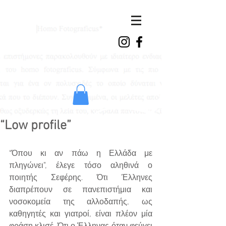
ioanna
vasdeki
“Low profile”
“Όπου κι αν πάω η Ελλάδα με 
πληγώνει”, έλεγε τόσο αληθινά ο 
ποιητής Σεφέρης. Ότι Έλληνες 
διαπρέπουν σε πανεπιστήμια και 
νοσοκομεία της αλλοδαπής, ως 
καθηγητές και γιατροί, είναι πλέον μία 
φράση κλισέ. Ότι ο Έλληνας όταν φεύγει 