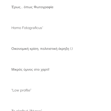
Έρως... όπως Φωτογραφία
Homo Fotograficus*
Οικονομική κρίση, πολιτιστική έκρηξη (;)
Μικρός ύμνος στο χαρτί!
“Low profile”
Το αληθινό “δέντρο”