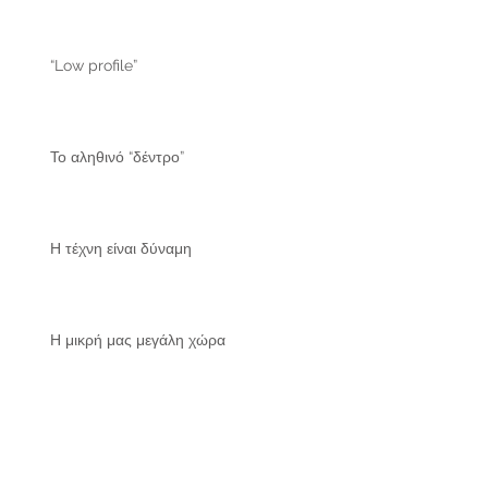
“Low profile”
Το αληθινό “δέντρο”
Η τέχνη είναι δύναμη
Η μικρή μας μεγάλη χώρα
Ακατάλληλο για ανηλίκους